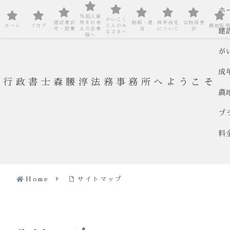
ホ
外国人雇
がいこく
建設業許
用をお考
相続・遺
成年後見
古物商免
ホーム
ブログ
じんのみ
農地転
可・経審
えの企業
言
について
許
建
なさまへ
様へ
が
成
行政書士森腰淳法務事務所へようこそ
農
プ
料
Home
サイトマップ