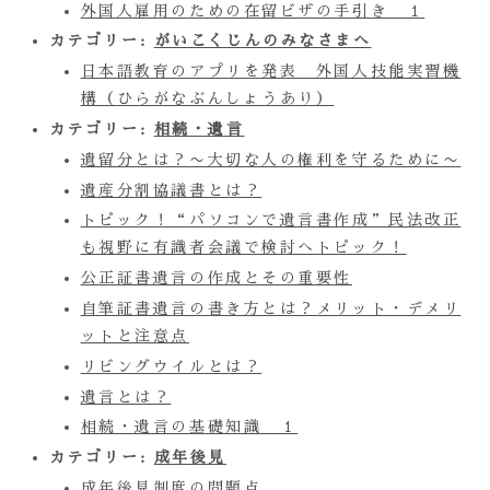
外国人雇用のための在留ビザの手引き １
カテゴリー:
がいこくじんのみなさまへ
日本語教育のアプリを発表 外国人技能実習機
構（ひらがなぶんしょうあり）
カテゴリー:
相続・遺言
遺留分とは？〜大切な人の権利を守るために〜
遺産分割協議書とは？
トピック！“パソコンで遺言書作成”民法改正
も視野に有識者会議で検討へトピック！
公正証書遺言の作成とその重要性
自筆証書遺言の書き方とは？メリット・デメリ
ットと注意点
リビングウイルとは？
遺言とは？
相続・遺言の基礎知識 １
カテゴリー:
成年後見
成年後見制度の問題点