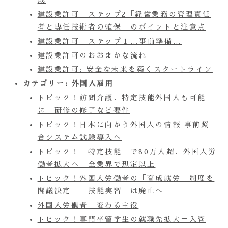
成
建設業許可 ステップ2「経営業務の管理責任
者と専任技術者の確保」のポイントと注意点
建設業許可 ステップ１…事前準備…
建設業許可のおおまかな流れ
建設業許可: 安全な未来を築くスタートライン
カテゴリー:
外国人雇用
トピック！訪問介護、特定技能外国人も可能
に 研修の修了など要件
トピック！日本に向かう外国人の情報 事前照
合システム試験導入へ
トピック！「特定技能」で80万人超、外国人労
働者拡大へ 全業界で想定以上
トピック！外国人労働者の「育成就労」制度を
閣議決定 「技能実習」は廃止へ
外国人労働者 変わる主役
トピック！専門卒留学生の就職先拡大＝入管