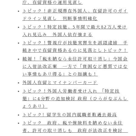
庁、在留資格の運用見直し
トピック！非正規滞在外国人、在留許可のガイ
ドライン見直し 判断事情明確化
トピック！特定技能、5年間で最大82万人受け
入れ見込み 外国人依存強まる
トピック！警視庁が技能実習生を誤認逮捕 手
続き中で在留資格あるのに見落としトピック！
続報！「税未納なら永住許可取り消し」今国会
に入管法改正案 一方で「貧困など悪質ではな
い事情もあり得る」との指摘も！
外国人在留とマイナンバーカード
トピック！外国人労働者受け入れ 「特定技
能」に4分野の追加検討 政府（ひらがなぶんし
ょうあり）
トピック! 留学生の国内就職者数過去最高
トピック 政府、税や保険料を納めない永住
者、許可の取り消しも 政府が法改正を検討