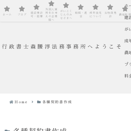
ホ
外国人雇
がいこく
建設業許
用をお考
相続・遺
成年後見
古物商免
ホーム
ブログ
じんのみ
農地転
可・経審
えの企業
言
について
許
建
なさまへ
様へ
が
成
行政書士森腰淳法務事務所へようこそ
農
プ
料
Home
各種契約書作成