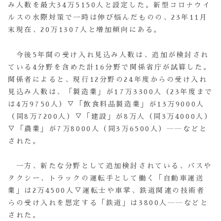
み人数を最大34万5150人と設定した。新型コロナウイ
ルスの水際対策で一時は伸び悩んだものの、23年11月
末現在、20万1307人と増加傾向にある。
今後5年間の受け入れ見込み人数は、追加が検討され
ている4分野を含めた計16分野で関係省庁が試算した。
関係者によると、現行12分野の24年度からの受け入れ
見込み人数は、「製造業」が17万3300人（23年度まで
は4万9750人）▽「飲食料品製造業」が13万9000人
（同8万7200人）▽「建設」が8万人（同3万4000人）
▽「農業」が7万8000人（同3万6500人）――などと
された。
一方、新たな分野として追加検討されている、バスや
タクシー、トラックの運転手として働く「自動車運送
業」は2万4500人▽運転士や車掌、鉄道関連の技術者
らの受け入れを想定する「鉄道」は3800人――などと
された。