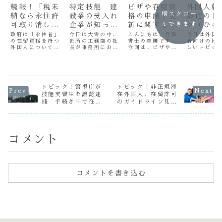
続報！「税未
特定技能 建
ビザや在留資
外国人就
横スクロー
納なら永住許
設業の受入れ
格の申請や更
最近のト
可取り消し」
企業が知って
新に関する情
ク（ひら
ルできます
今国会に入管
おくべきこと
報を知ってお
だけの 
政府は「永住者」
今日は大雪の中、
こんにちは。行政
今日は外国
の在留資格を持つ
近所の工務店の社
書士の森腰です。
者向けの比
法改正案 一
きたい3つの
しょう 
外国人について、
長が事務所にお茶
今回は、ビザや在
しいトピッ
方で「貧困な
こと その１
り）
税や社会保険料を
を飲みに来まし
留資格の申請や更
つほど紹介
ど悪質ではな
納めない場合に永
た。雪で現場仕事
新に関する情報に
す。後半は
住許可を取り消せ
が中止になったと
ついて解説したい
人の皆様に
い事情もあり
るようにする方針
のことです。この
と思います。あま
易いように
得る」との指
を固めた。日本で
雪じゃ今日は仕事
り長くなっても読
なだけの文
摘も！
中長期的に暮らす
にならないから、
むのが辛いと思い
けてありま
トピック！警視庁が
トピック！非正規滞
外国人の増加が見
先生とお茶でも飲
ますので、３つの
で、外国人
技能実習生を誤認逮
在外国人、在留許可
込まれる中、制度
みながらちょっと
ことをひとつずつ
もじっくり
捕 手続き中で在留
のガイドライン見直
の「適正化」を図
話を聞いてもらお
別々のコラムで書
くださいね
資格あるのに見落と
し 判断事情明確化
るのが目的。今国
うと思って・・・
きますね。ビザや
はんはがい
しトピック！
会に入管難民法改
コロナが収まって
在留資格とは、外
んのみなさ
正案を提出する
きて、また現場の
国人が日本で生
わかりやす
考...
数...
活...
ひら...
コメント
コメントを書き込む