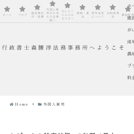
ホ
外国人雇
がいこく
建設業許
用をお考
相続・遺
成年後見
古物商免
ホーム
ブログ
じんのみ
農地転
可・経審
えの企業
言
について
許
建
なさまへ
様へ
が
成
行政書士森腰淳法務事務所へようこそ
農
プ
料
Home
外国人雇用