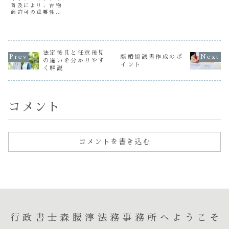
普及により、古物
商許可の重要性が
高まっています。
そこで、特にネッ
トの中古販売に興
味がある方向け
に、古物商許可申
請の流れをわかり
法定後見と任意後見
離婚協議書作成のポ
やすく説明しま
の違いを分かりやす
イント
す。まず古物商許
く解説
可とは、古物（使
用済み品）を商う
際に必要な公的な
許可のことです。
ネッ...
コメント
コメントを書き込む
行政書士森腰淳法務事務所へようこそ