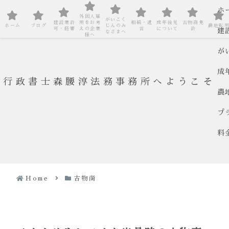
ホ
外国人雇
がいこく
建設業許
用をお考
相続・遺
成年後見
古物商免
ホーム
ブログ
じんのみ
農地転
可・経審
えの企業
言
について
許
建
なさまへ
様へ
が
成
行政書士森腰淳法務事務所へようこそ
農
プ
料
Home
古物商