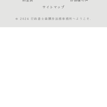
料金表
お客様の声
サイトマップ
© 2024 行政書士森腰淳法務事務所へようこそ.