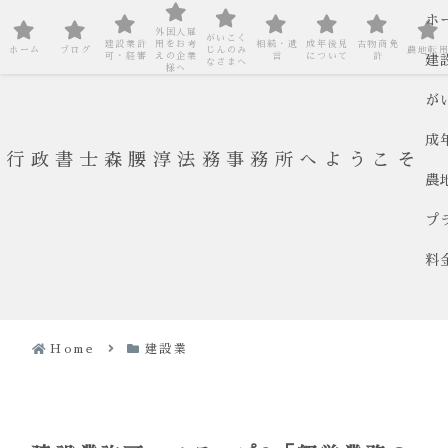
ホ
外国人雇
がいこく
建設業許
用をお考
相続・遺
成年後見
古物商免
ホーム
ブログ
じんのみ
農地転
可・経審
えの企業
言
について
許
建
なさまへ
様へ
が
成
行政書士森腰淳法務事務所へようこそ
農
プ
料
Home
建設業