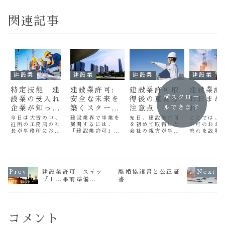
関連記事
建設業
建設業
建設業
建設業
特定技能 建
建設業許可:
建設業許可取
建設業許
横スクロー
設業の受入れ
安全な未来を
得後の重要な
おおまか
企業が知って
築くスタート
注意点
れ
ルできます
おくべきこと
ライン
今日は大雪の中、
建設業界で事業を
先日、建設業許可
ここでは、
近所の工務店の社
展開するには、
を初めて取得した
許可のおお
長が事務所にお茶
「建設業許可」が
会社の親方が事務
流れを説明
を飲みに来まし
事業運営の基本で
所へ相談に来まし
す。初めて
た。雪で現場仕事
す。官公庁との取
た。先生、この前
許可取得を
が中止になったと
引は言うまでもな
建設業許可を初め
いる社長様
のことです。この
く、信頼性と経営
て取ったのだけ
り親方にも
雪じゃ今日は仕事
の安定に直結する
ど、これからどん
やすいよう
にならないから、
重要な証明となり
なことに注意しな
ップバイス
建設業許可 ステッ
離婚協議書と公正証
先生とお茶でも飲
ます。しかし許可
ければならないの
で、注意事
プ１…事前準備…
書
みながらちょっと
取得のプロセスは
か教えて！先生わ
もに書きま
話を聞いてもらお
複雑で、何から手
かりました！ひと
ご覧くださ
うと思って・・・
をつけて良いか迷
つひとつ解説しま
た、各ステ
コロナが収まって
われる方も少なく
すので一緒に勉強
との詳細に
きて、また現場の
ありません。まず
しましょう建設業
は、今後に
コメント
数...
は...
許...
て...